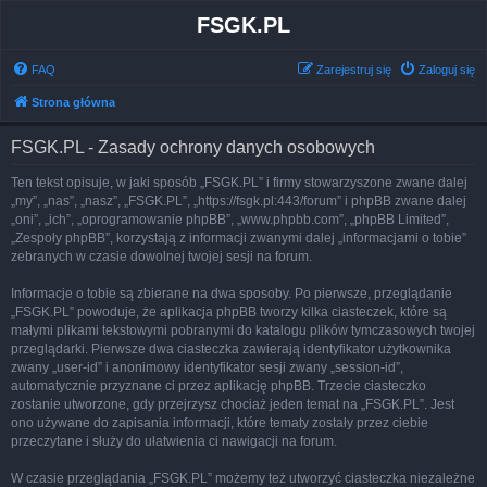
FSGK.PL
FAQ
Zarejestruj się
Zaloguj się
Strona główna
FSGK.PL - Zasady ochrony danych osobowych
Ten tekst opisuje, w jaki sposób „FSGK.PL” i firmy stowarzyszone zwane dalej
„my”, „nas”, „nasz”, „FSGK.PL”, „https://fsgk.pl:443/forum” i phpBB zwane dalej
„oni”, „ich”, „oprogramowanie phpBB”, „www.phpbb.com”, „phpBB Limited”,
„Zespoły phpBB”, korzystają z informacji zwanymi dalej „informacjami o tobie”
zebranych w czasie dowolnej twojej sesji na forum.
Informacje o tobie są zbierane na dwa sposoby. Po pierwsze, przeglądanie
„FSGK.PL” powoduje, że aplikacja phpBB tworzy kilka ciasteczek, które są
małymi plikami tekstowymi pobranymi do katalogu plików tymczasowych twojej
przeglądarki. Pierwsze dwa ciasteczka zawierają identyfikator użytkownika
zwany „user-id” i anonimowy identyfikator sesji zwany „session-id”,
automatycznie przyznane ci przez aplikację phpBB. Trzecie ciasteczko
zostanie utworzone, gdy przejrzysz chociaż jeden temat na „FSGK.PL”. Jest
ono używane do zapisania informacji, które tematy zostały przez ciebie
przeczytane i służy do ułatwienia ci nawigacji na forum.
W czasie przeglądania „FSGK.PL” możemy też utworzyć ciasteczka niezależne