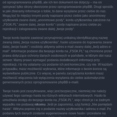
od oprogramowania phpBB, ale ich ten dokument nie dotyczy – ma on
opisywać tylko strony stworzone przez oprogramowanie phpBB. Drugi sposób,
w jaki zbieramy informacje o tobie, to dane wysyłane przez ciebie do nas.
Mogą być to między innymi posty napisane przez ciebie jako anonimowy
użytkownik zwane dalej „anonimowe posty”, konta użytkownika założone na
„FSGK.PL” zwane dalej „twoje konto” i posty napisane przez ciebie po
rejestracji i zalogowaniu zwane dalej „twoje posty”.
Twoje konto będzie zawierać przynajmniej unikalną identyfikacyjną nazwę
zwaną dalej „twoja nazwa użytkownika”, hasło używane do logowania zwane
dalej „twoje hasło” i osobisty aktywny adres e-mail zwany dalej „twój adres e-
mail”. Informacje podane dla twojego konta na „FSGK.PL” są chronione przez
prawa dotyczące ochrony danych osobowych w państwie, w którym stoi nasz
serwer. Mamy prawo wymagać podania dodatkowych informacji przy
rejestracji, i to my ustalamy czy podanie ich jest konieczne, czy nie. W każdym
przypadku, masz możliwość wybrania, które informacje o twoim koncie są
wyświetlane publicznie. Co więcej, w panelu zarządzania kontem masz
możliwość włączenia lub wyłączenia wysyłania do ciebie automatycznie
generowanych przez oprogramowanie phpBB e-maili.
Twoje hasło jest zaszyfrowane, więc jest bezpieczne, niemniej nie należy
używać tego samego hasła na różnych witrynach internetowych. Hasło to
umożliwia dostęp do twojego konta na „FSGK.PL”, więc chroń je i w żadnym
wypadku nie podawaj
nikomu
. Jeśli je zapomnisz, użyj funkcji „Nie pamiętam
hasła”. Witryna poprosi cię o podanie nazwy użytkownika i adresu e-mail. Po
podaniu tych danych zostanie wygenerowane nowe hasło i przesłane na