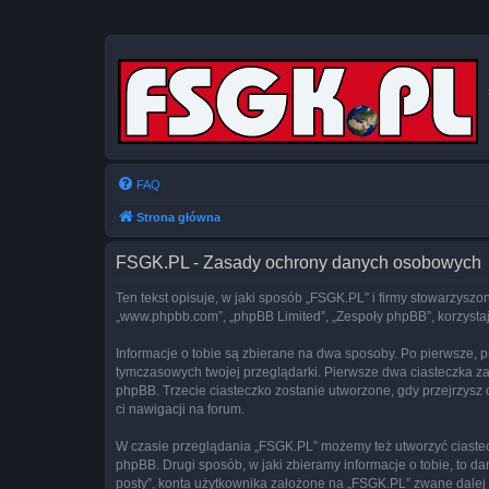
FAQ
Strona główna
FSGK.PL - Zasady ochrony danych osobowych
Ten tekst opisuje, w jaki sposób „FSGK.PL” i firmy stowarzyszon
„www.phpbb.com”, „phpBB Limited”, „Zespoły phpBB”, korzystają
Informacje o tobie są zbierane na dwa sposoby. Po pierwsze, 
tymczasowych twojej przeglądarki. Pierwsze dwa ciasteczka zawi
phpBB. Trzecie ciasteczko zostanie utworzone, gdy przejrzysz c
ci nawigacji na forum.
W czasie przeglądania „FSGK.PL” możemy też utworzyć ciaste
phpBB. Drugi sposób, w jaki zbieramy informacje o tobie, to 
posty”, konta użytkownika założone na „FSGK.PL” zwane dalej „t