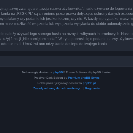
cyjną nazwę zwaną dalej „twoja nazwa użytkownika”, hasło używane do logowania zw
ego konta na „FSGK.PL” są chronione przez prawa dotyczące ochrony danych osobo
 my ustalamy czy podanie ich jest konieczne, czy nie. W każdym przypadku, masz m
ntem masz możliwość włączenia lub wyłączenia wysyłania do ciebie automatyczni
j nie należy używać tego samego hasła na różnych witrynach internetowych. Hasło 
sz, użyj funkcji „Nie pamiętam hasła”. Witryna poprosi cię o podanie nazwy użytkow
adres e-mail. Umożliwi ono odzyskanie dostępu do twojego konta.
Technologię dostarcza
phpBB
® Forum Software © phpBB Limited
Prosilver Dark Edition by
Premium phpBB Styles
Polski pakiet językowy dostarcza
phpBB.pl
Zasady ochrony danych osobowych
|
Regulamin