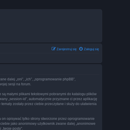
Zarejestruj się
Zaloguj się
zwane dalej „oni”, „ich”, „oprogramowanie phpBB”,
ojej sesji na forum.
re są małymi plikami tekstowymi pobranymi do katalogu plików
wany „session-id”, automatycznie przyznane ci przez aplikację
tematy zostały przez ciebie przeczytane i służy do ułatwienia
a on opisywać tylko strony stworzone przez oprogramowanie
ez ciebie jako anonimowy użytkownik zwane dalej „anonimowe
 „twoje posty”.