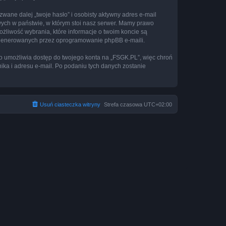
ane dalej „twoje hasło” i osobisty aktywny adres e-mail
wych w państwie, w którym stoi nasz serwer. Mamy prawo
ożliwość wybrania, które informacje o twoim koncie są
e generowanych przez oprogramowanie phpBB e-maili.
to umożliwia dostęp do twojego konta na „FSGK.PL”, więc chroń
nika i adresu e-mail. Po podaniu tych danych zostanie
Usuń ciasteczka witryny
Strefa czasowa
UTC+02:00