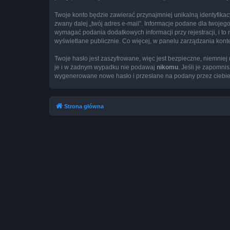
Twoje konto będzie zawierać przynajmniej unikalną identyfika
zwany dalej „twój adres e-mail”. Informacje podane dla twoj
wymagać podania dodatkowych informacji przy rejestracji, i to
wyświetlane publicznie. Co więcej, w panelu zarządzania ko
Twoje hasło jest zaszyfrowane, więc jest bezpieczne, niemnie
je i w żadnym wypadku nie podawaj
nikomu
. Jeśli je zapomni
wygenerowane nowe hasło i przesłane na podany przez ciebie 
Strona główna