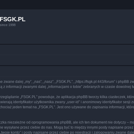
FSGK.PL
since 1998
e zwane dalej „my”, „nas”, „nasz”, „FSGK.PL”, „https://fsgk.pl:443/forum” i phpBB 
 z informacji zwanymi dalej „informacjami o tobie” zebranych w czasie dowolnej tw
przeglądanie „FSGK.PL” powoduje, że aplikacja phpBB tworzy kilka ciasteczek, któ
erają identyfikator użytkownika zwany „user-id” i anonimowy identyfikator sesji z
hociaż jeden temat na „FSGK.PL”. Jest ono używane do zapisania informacji, które 
czka niezależne od oprogramowania phpBB, ale ich ten dokument nie dotyczy – m
dane wysyłane przez ciebie do nas. Mogą być to między innymi posty napisane prz
woje konto” i posty napisane przez ciebie po rejestracji i zalogowaniu zwane dalej