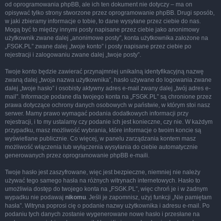
od oprogramowania phpBB, ale ich ten dokument nie dotyczy – ma on
opisywać tylko strony stworzone przez oprogramowanie phpBB. Drugi sposób,
w jaki zbieramy informacje o tobie, to dane wysyłane przez ciebie do nas.
Mogą być to między innymi posty napisane przez ciebie jako anonimowy
użytkownik zwane dalej „anonimowe posty”, konta użytkownika założone na
„FSGK.PL” zwane dalej „twoje konto” i posty napisane przez ciebie po
rejestracji i zalogowaniu zwane dalej „twoje posty”.
Twoje konto będzie zawierać przynajmniej unikalną identyfikacyjną nazwę
zwaną dalej „twoja nazwa użytkownika”, hasło używane do logowania zwane
dalej „twoje hasło” i osobisty aktywny adres e-mail zwany dalej „twój adres e-
mail”. Informacje podane dla twojego konta na „FSGK.PL” są chronione przez
prawa dotyczące ochrony danych osobowych w państwie, w którym stoi nasz
serwer. Mamy prawo wymagać podania dodatkowych informacji przy
rejestracji, i to my ustalamy czy podanie ich jest konieczne, czy nie. W każdym
przypadku, masz możliwość wybrania, które informacje o twoim koncie są
wyświetlane publicznie. Co więcej, w panelu zarządzania kontem masz
możliwość włączenia lub wyłączenia wysyłania do ciebie automatycznie
generowanych przez oprogramowanie phpBB e-maili.
Twoje hasło jest zaszyfrowane, więc jest bezpieczne, niemniej nie należy
używać tego samego hasła na różnych witrynach internetowych. Hasło to
umożliwia dostęp do twojego konta na „FSGK.PL”, więc chroń je i w żadnym
wypadku nie podawaj
nikomu
. Jeśli je zapomnisz, użyj funkcji „Nie pamiętam
hasła”. Witryna poprosi cię o podanie nazwy użytkownika i adresu e-mail. Po
podaniu tych danych zostanie wygenerowane nowe hasło i przesłane na