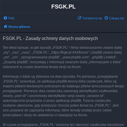
FSGK.PL
FAQ
Zarejestruj się
Zaloguj się
Strona główna
FSGK.PL - Zasady ochrony danych osobowych
Ten tekst opisuje, w jaki sposób „FSGK.PL” i firmy stowarzyszone zwane dalej
„my”, „nas”, „nasz”, „FSGK.PL”, „https://fsgk.pl:443/forum” i phpBB zwane dalej
„oni”, „ich”, „oprogramowanie phpBB”, „www.phpbb.com”, „phpBB Limited”,
„Zespoły phpBB”, korzystają z informacji zwanymi dalej „informacjami o tobie”
zebranych w czasie dowolnej twojej sesji na forum.
Informacje o tobie są zbierane na dwa sposoby. Po pierwsze, przeglądanie
„FSGK.PL” powoduje, że aplikacja phpBB tworzy kilka ciasteczek, które są
małymi plikami tekstowymi pobranymi do katalogu plików tymczasowych twojej
przeglądarki. Pierwsze dwa ciasteczka zawierają identyfikator użytkownika
zwany „user-id” i anonimowy identyfikator sesji zwany „session-id”,
automatycznie przyznane ci przez aplikację phpBB. Trzecie ciasteczko
zostanie utworzone, gdy przejrzysz chociaż jeden temat na „FSGK.PL”. Jest
ono używane do zapisania informacji, które tematy zostały przez ciebie
przeczytane i służy do ułatwienia ci nawigacji na forum.
W czasie przeglądania „FSGK.PL” możemy też utworzyć ciasteczka niezależne