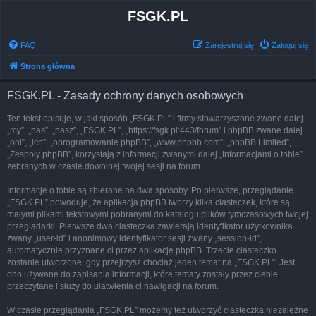
FSGK.PL
FAQ
Zarejestruj się
Zaloguj się
Strona główna
FSGK.PL - Zasady ochrony danych osobowych
Ten tekst opisuje, w jaki sposób „FSGK.PL” i firmy stowarzyszone zwane dalej
„my”, „nas”, „nasz”, „FSGK.PL”, „https://fsgk.pl:443/forum” i phpBB zwane dalej
„oni”, „ich”, „oprogramowanie phpBB”, „www.phpbb.com”, „phpBB Limited”,
„Zespoły phpBB”, korzystają z informacji zwanymi dalej „informacjami o tobie”
zebranych w czasie dowolnej twojej sesji na forum.
Informacje o tobie są zbierane na dwa sposoby. Po pierwsze, przeglądanie
„FSGK.PL” powoduje, że aplikacja phpBB tworzy kilka ciasteczek, które są
małymi plikami tekstowymi pobranymi do katalogu plików tymczasowych twojej
przeglądarki. Pierwsze dwa ciasteczka zawierają identyfikator użytkownika
zwany „user-id” i anonimowy identyfikator sesji zwany „session-id”,
automatycznie przyznane ci przez aplikację phpBB. Trzecie ciasteczko
zostanie utworzone, gdy przejrzysz chociaż jeden temat na „FSGK.PL”. Jest
ono używane do zapisania informacji, które tematy zostały przez ciebie
przeczytane i służy do ułatwienia ci nawigacji na forum.
W czasie przeglądania „FSGK.PL” możemy też utworzyć ciasteczka niezależne