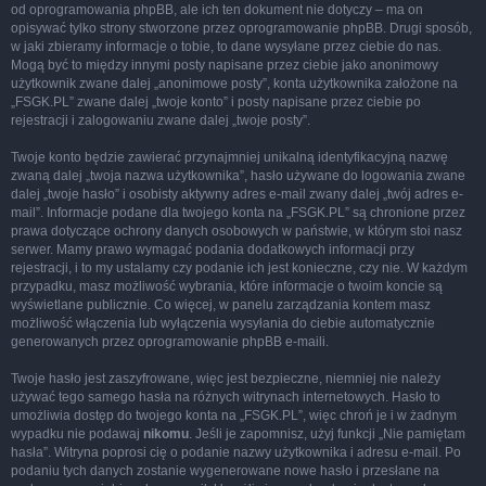
od oprogramowania phpBB, ale ich ten dokument nie dotyczy – ma on
opisywać tylko strony stworzone przez oprogramowanie phpBB. Drugi sposób,
w jaki zbieramy informacje o tobie, to dane wysyłane przez ciebie do nas.
Mogą być to między innymi posty napisane przez ciebie jako anonimowy
użytkownik zwane dalej „anonimowe posty”, konta użytkownika założone na
„FSGK.PL” zwane dalej „twoje konto” i posty napisane przez ciebie po
rejestracji i zalogowaniu zwane dalej „twoje posty”.
Twoje konto będzie zawierać przynajmniej unikalną identyfikacyjną nazwę
zwaną dalej „twoja nazwa użytkownika”, hasło używane do logowania zwane
dalej „twoje hasło” i osobisty aktywny adres e-mail zwany dalej „twój adres e-
mail”. Informacje podane dla twojego konta na „FSGK.PL” są chronione przez
prawa dotyczące ochrony danych osobowych w państwie, w którym stoi nasz
serwer. Mamy prawo wymagać podania dodatkowych informacji przy
rejestracji, i to my ustalamy czy podanie ich jest konieczne, czy nie. W każdym
przypadku, masz możliwość wybrania, które informacje o twoim koncie są
wyświetlane publicznie. Co więcej, w panelu zarządzania kontem masz
możliwość włączenia lub wyłączenia wysyłania do ciebie automatycznie
generowanych przez oprogramowanie phpBB e-maili.
Twoje hasło jest zaszyfrowane, więc jest bezpieczne, niemniej nie należy
używać tego samego hasła na różnych witrynach internetowych. Hasło to
umożliwia dostęp do twojego konta na „FSGK.PL”, więc chroń je i w żadnym
wypadku nie podawaj
nikomu
. Jeśli je zapomnisz, użyj funkcji „Nie pamiętam
hasła”. Witryna poprosi cię o podanie nazwy użytkownika i adresu e-mail. Po
podaniu tych danych zostanie wygenerowane nowe hasło i przesłane na