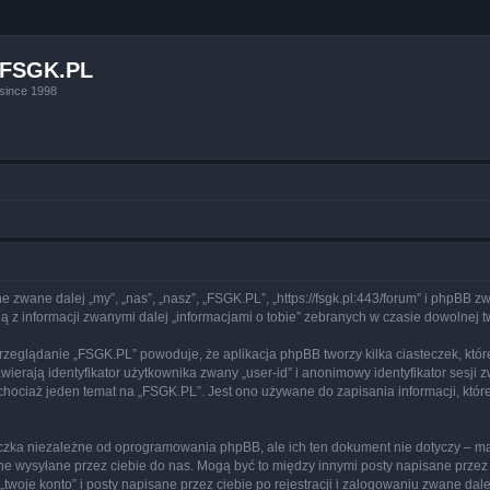
FSGK.PL
since 1998
e zwane dalej „my”, „nas”, „nasz”, „FSGK.PL”, „https://fsgk.pl:443/forum” i phpBB 
 z informacji zwanymi dalej „informacjami o tobie” zebranych w czasie dowolnej tw
przeglądanie „FSGK.PL” powoduje, że aplikacja phpBB tworzy kilka ciasteczek, któ
erają identyfikator użytkownika zwany „user-id” i anonimowy identyfikator sesji z
hociaż jeden temat na „FSGK.PL”. Jest ono używane do zapisania informacji, które 
czka niezależne od oprogramowania phpBB, ale ich ten dokument nie dotyczy – m
dane wysyłane przez ciebie do nas. Mogą być to między innymi posty napisane prz
woje konto” i posty napisane przez ciebie po rejestracji i zalogowaniu zwane dalej