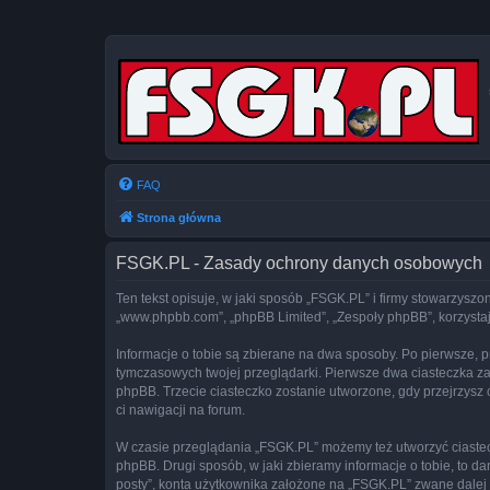
FAQ
Strona główna
FSGK.PL - Zasady ochrony danych osobowych
Ten tekst opisuje, w jaki sposób „FSGK.PL” i firmy stowarzyszon
„www.phpbb.com”, „phpBB Limited”, „Zespoły phpBB”, korzystają
Informacje o tobie są zbierane na dwa sposoby. Po pierwsze, 
tymczasowych twojej przeglądarki. Pierwsze dwa ciasteczka zawi
phpBB. Trzecie ciasteczko zostanie utworzone, gdy przejrzysz c
ci nawigacji na forum.
W czasie przeglądania „FSGK.PL” możemy też utworzyć ciaste
phpBB. Drugi sposób, w jaki zbieramy informacje o tobie, to 
posty”, konta użytkownika założone na „FSGK.PL” zwane dalej „t