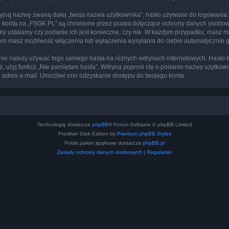
cyjną nazwę zwaną dalej „twoja nazwa użytkownika”, hasło używane do logowania zw
ego konta na „FSGK.PL” są chronione przez prawa dotyczące ochrony danych osobo
 my ustalamy czy podanie ich jest konieczne, czy nie. W każdym przypadku, masz m
ntem masz możliwość włączenia lub wyłączenia wysyłania do ciebie automatyczni
j nie należy używać tego samego hasła na różnych witrynach internetowych. Hasło 
sz, użyj funkcji „Nie pamiętam hasła”. Witryna poprosi cię o podanie nazwy użytkow
adres e-mail. Umożliwi ono odzyskanie dostępu do twojego konta.
Technologię dostarcza
phpBB
® Forum Software © phpBB Limited
Prosilver Dark Edition by
Premium phpBB Styles
Polski pakiet językowy dostarcza
phpBB.pl
Zasady ochrony danych osobowych
|
Regulamin