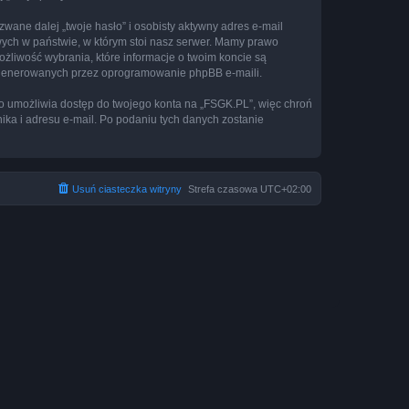
ane dalej „twoje hasło” i osobisty aktywny adres e-mail
wych w państwie, w którym stoi nasz serwer. Mamy prawo
ożliwość wybrania, które informacje o twoim koncie są
e generowanych przez oprogramowanie phpBB e-maili.
to umożliwia dostęp do twojego konta na „FSGK.PL”, więc chroń
nika i adresu e-mail. Po podaniu tych danych zostanie
Usuń ciasteczka witryny
Strefa czasowa
UTC+02:00