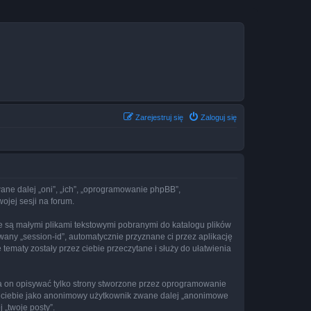
Zarejestruj się
Zaloguj się
zwane dalej „oni”, „ich”, „oprogramowanie phpBB”,
ojej sesji na forum.
re są małymi plikami tekstowymi pobranymi do katalogu plików
wany „session-id”, automatycznie przyznane ci przez aplikację
tematy zostały przez ciebie przeczytane i służy do ułatwienia
a on opisywać tylko strony stworzone przez oprogramowanie
ez ciebie jako anonimowy użytkownik zwane dalej „anonimowe
 „twoje posty”.