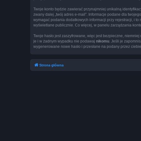
Twoje konto będzie zawierać przynajmniej unikalną identyfika
zwany dalej „twój adres e-mail”. Informacje podane dla twoj
wymagać podania dodatkowych informacji przy rejestracji, i to
wyświetlane publicznie. Co więcej, w panelu zarządzania ko
Twoje hasło jest zaszyfrowane, więc jest bezpieczne, niemnie
je i w żadnym wypadku nie podawaj
nikomu
. Jeśli je zapomni
wygenerowane nowe hasło i przesłane na podany przez ciebie 
Strona główna