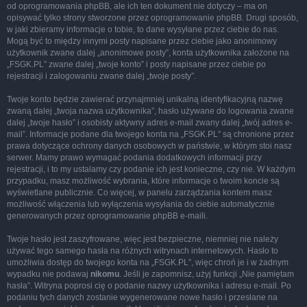
od oprogramowania phpBB, ale ich ten dokument nie dotyczy – ma on
opisywać tylko strony stworzone przez oprogramowanie phpBB. Drugi sposób,
w jaki zbieramy informacje o tobie, to dane wysyłane przez ciebie do nas.
Mogą być to między innymi posty napisane przez ciebie jako anonimowy
użytkownik zwane dalej „anonimowe posty”, konta użytkownika założone na
„FSGK.PL” zwane dalej „twoje konto” i posty napisane przez ciebie po
rejestracji i zalogowaniu zwane dalej „twoje posty”.
Twoje konto będzie zawierać przynajmniej unikalną identyfikacyjną nazwę
zwaną dalej „twoja nazwa użytkownika”, hasło używane do logowania zwane
dalej „twoje hasło” i osobisty aktywny adres e-mail zwany dalej „twój adres e-
mail”. Informacje podane dla twojego konta na „FSGK.PL” są chronione przez
prawa dotyczące ochrony danych osobowych w państwie, w którym stoi nasz
serwer. Mamy prawo wymagać podania dodatkowych informacji przy
rejestracji, i to my ustalamy czy podanie ich jest konieczne, czy nie. W każdym
przypadku, masz możliwość wybrania, które informacje o twoim koncie są
wyświetlane publicznie. Co więcej, w panelu zarządzania kontem masz
możliwość włączenia lub wyłączenia wysyłania do ciebie automatycznie
generowanych przez oprogramowanie phpBB e-maili.
Twoje hasło jest zaszyfrowane, więc jest bezpieczne, niemniej nie należy
używać tego samego hasła na różnych witrynach internetowych. Hasło to
umożliwia dostęp do twojego konta na „FSGK.PL”, więc chroń je i w żadnym
wypadku nie podawaj
nikomu
. Jeśli je zapomnisz, użyj funkcji „Nie pamiętam
hasła”. Witryna poprosi cię o podanie nazwy użytkownika i adresu e-mail. Po
podaniu tych danych zostanie wygenerowane nowe hasło i przesłane na