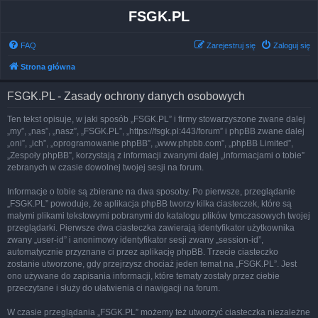
FSGK.PL
FAQ
Zarejestruj się
Zaloguj się
Strona główna
FSGK.PL - Zasady ochrony danych osobowych
Ten tekst opisuje, w jaki sposób „FSGK.PL” i firmy stowarzyszone zwane dalej
„my”, „nas”, „nasz”, „FSGK.PL”, „https://fsgk.pl:443/forum” i phpBB zwane dalej
„oni”, „ich”, „oprogramowanie phpBB”, „www.phpbb.com”, „phpBB Limited”,
„Zespoły phpBB”, korzystają z informacji zwanymi dalej „informacjami o tobie”
zebranych w czasie dowolnej twojej sesji na forum.
Informacje o tobie są zbierane na dwa sposoby. Po pierwsze, przeglądanie
„FSGK.PL” powoduje, że aplikacja phpBB tworzy kilka ciasteczek, które są
małymi plikami tekstowymi pobranymi do katalogu plików tymczasowych twojej
przeglądarki. Pierwsze dwa ciasteczka zawierają identyfikator użytkownika
zwany „user-id” i anonimowy identyfikator sesji zwany „session-id”,
automatycznie przyznane ci przez aplikację phpBB. Trzecie ciasteczko
zostanie utworzone, gdy przejrzysz chociaż jeden temat na „FSGK.PL”. Jest
ono używane do zapisania informacji, które tematy zostały przez ciebie
przeczytane i służy do ułatwienia ci nawigacji na forum.
W czasie przeglądania „FSGK.PL” możemy też utworzyć ciasteczka niezależne