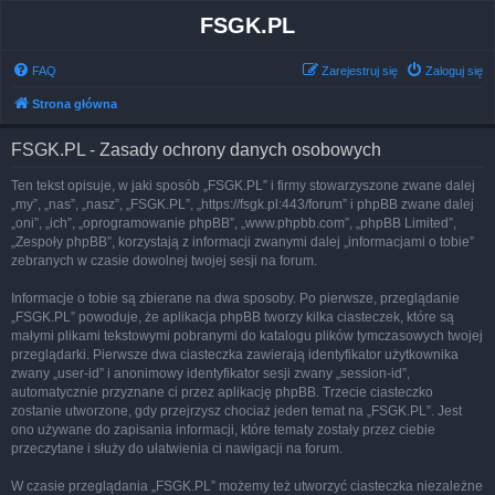
FSGK.PL
FAQ
Zarejestruj się
Zaloguj się
Strona główna
FSGK.PL - Zasady ochrony danych osobowych
Ten tekst opisuje, w jaki sposób „FSGK.PL” i firmy stowarzyszone zwane dalej
„my”, „nas”, „nasz”, „FSGK.PL”, „https://fsgk.pl:443/forum” i phpBB zwane dalej
„oni”, „ich”, „oprogramowanie phpBB”, „www.phpbb.com”, „phpBB Limited”,
„Zespoły phpBB”, korzystają z informacji zwanymi dalej „informacjami o tobie”
zebranych w czasie dowolnej twojej sesji na forum.
Informacje o tobie są zbierane na dwa sposoby. Po pierwsze, przeglądanie
„FSGK.PL” powoduje, że aplikacja phpBB tworzy kilka ciasteczek, które są
małymi plikami tekstowymi pobranymi do katalogu plików tymczasowych twojej
przeglądarki. Pierwsze dwa ciasteczka zawierają identyfikator użytkownika
zwany „user-id” i anonimowy identyfikator sesji zwany „session-id”,
automatycznie przyznane ci przez aplikację phpBB. Trzecie ciasteczko
zostanie utworzone, gdy przejrzysz chociaż jeden temat na „FSGK.PL”. Jest
ono używane do zapisania informacji, które tematy zostały przez ciebie
przeczytane i służy do ułatwienia ci nawigacji na forum.
W czasie przeglądania „FSGK.PL” możemy też utworzyć ciasteczka niezależne