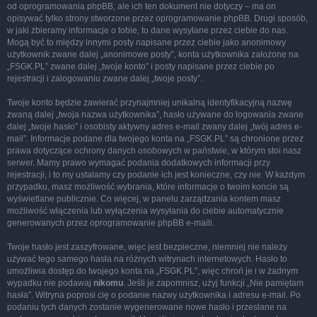
od oprogramowania phpBB, ale ich ten dokument nie dotyczy – ma on
opisywać tylko strony stworzone przez oprogramowanie phpBB. Drugi sposób,
w jaki zbieramy informacje o tobie, to dane wysyłane przez ciebie do nas.
Mogą być to między innymi posty napisane przez ciebie jako anonimowy
użytkownik zwane dalej „anonimowe posty”, konta użytkownika założone na
„FSGK.PL” zwane dalej „twoje konto” i posty napisane przez ciebie po
rejestracji i zalogowaniu zwane dalej „twoje posty”.
Twoje konto będzie zawierać przynajmniej unikalną identyfikacyjną nazwę
zwaną dalej „twoja nazwa użytkownika”, hasło używane do logowania zwane
dalej „twoje hasło” i osobisty aktywny adres e-mail zwany dalej „twój adres e-
mail”. Informacje podane dla twojego konta na „FSGK.PL” są chronione przez
prawa dotyczące ochrony danych osobowych w państwie, w którym stoi nasz
serwer. Mamy prawo wymagać podania dodatkowych informacji przy
rejestracji, i to my ustalamy czy podanie ich jest konieczne, czy nie. W każdym
przypadku, masz możliwość wybrania, które informacje o twoim koncie są
wyświetlane publicznie. Co więcej, w panelu zarządzania kontem masz
możliwość włączenia lub wyłączenia wysyłania do ciebie automatycznie
generowanych przez oprogramowanie phpBB e-maili.
Twoje hasło jest zaszyfrowane, więc jest bezpieczne, niemniej nie należy
używać tego samego hasła na różnych witrynach internetowych. Hasło to
umożliwia dostęp do twojego konta na „FSGK.PL”, więc chroń je i w żadnym
wypadku nie podawaj
nikomu
. Jeśli je zapomnisz, użyj funkcji „Nie pamiętam
hasła”. Witryna poprosi cię o podanie nazwy użytkownika i adresu e-mail. Po
podaniu tych danych zostanie wygenerowane nowe hasło i przesłane na