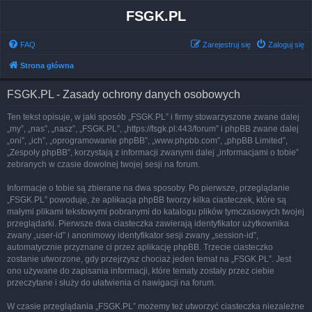
FSGK.PL
FAQ
Zarejestruj się
Zaloguj się
Strona główna
FSGK.PL - Zasady ochrony danych osobowych
Ten tekst opisuje, w jaki sposób „FSGK.PL” i firmy stowarzyszone zwane dalej
„my”, „nas”, „nasz”, „FSGK.PL”, „https://fsgk.pl:443/forum” i phpBB zwane dalej
„oni”, „ich”, „oprogramowanie phpBB”, „www.phpbb.com”, „phpBB Limited”,
„Zespoły phpBB”, korzystają z informacji zwanymi dalej „informacjami o tobie”
zebranych w czasie dowolnej twojej sesji na forum.
Informacje o tobie są zbierane na dwa sposoby. Po pierwsze, przeglądanie
„FSGK.PL” powoduje, że aplikacja phpBB tworzy kilka ciasteczek, które są
małymi plikami tekstowymi pobranymi do katalogu plików tymczasowych twojej
przeglądarki. Pierwsze dwa ciasteczka zawierają identyfikator użytkownika
zwany „user-id” i anonimowy identyfikator sesji zwany „session-id”,
automatycznie przyznane ci przez aplikację phpBB. Trzecie ciasteczko
zostanie utworzone, gdy przejrzysz chociaż jeden temat na „FSGK.PL”. Jest
ono używane do zapisania informacji, które tematy zostały przez ciebie
przeczytane i służy do ułatwienia ci nawigacji na forum.
W czasie przeglądania „FSGK.PL” możemy też utworzyć ciasteczka niezależne