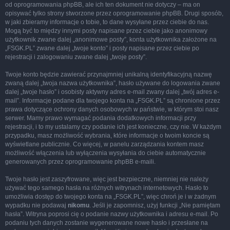
od oprogramowania phpBB, ale ich ten dokument nie dotyczy – ma on
opisywać tylko strony stworzone przez oprogramowanie phpBB. Drugi sposób,
w jaki zbieramy informacje o tobie, to dane wysyłane przez ciebie do nas.
Mogą być to między innymi posty napisane przez ciebie jako anonimowy
użytkownik zwane dalej „anonimowe posty”, konta użytkownika założone na
„FSGK.PL” zwane dalej „twoje konto” i posty napisane przez ciebie po
rejestracji i zalogowaniu zwane dalej „twoje posty”.
Twoje konto będzie zawierać przynajmniej unikalną identyfikacyjną nazwę
zwaną dalej „twoja nazwa użytkownika”, hasło używane do logowania zwane
dalej „twoje hasło” i osobisty aktywny adres e-mail zwany dalej „twój adres e-
mail”. Informacje podane dla twojego konta na „FSGK.PL” są chronione przez
prawa dotyczące ochrony danych osobowych w państwie, w którym stoi nasz
serwer. Mamy prawo wymagać podania dodatkowych informacji przy
rejestracji, i to my ustalamy czy podanie ich jest konieczne, czy nie. W każdym
przypadku, masz możliwość wybrania, które informacje o twoim koncie są
wyświetlane publicznie. Co więcej, w panelu zarządzania kontem masz
możliwość włączenia lub wyłączenia wysyłania do ciebie automatycznie
generowanych przez oprogramowanie phpBB e-maili.
Twoje hasło jest zaszyfrowane, więc jest bezpieczne, niemniej nie należy
używać tego samego hasła na różnych witrynach internetowych. Hasło to
umożliwia dostęp do twojego konta na „FSGK.PL”, więc chroń je i w żadnym
wypadku nie podawaj
nikomu
. Jeśli je zapomnisz, użyj funkcji „Nie pamiętam
hasła”. Witryna poprosi cię o podanie nazwy użytkownika i adresu e-mail. Po
podaniu tych danych zostanie wygenerowane nowe hasło i przesłane na