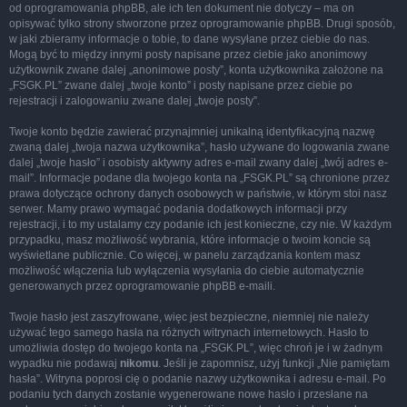
od oprogramowania phpBB, ale ich ten dokument nie dotyczy – ma on
opisywać tylko strony stworzone przez oprogramowanie phpBB. Drugi sposób,
w jaki zbieramy informacje o tobie, to dane wysyłane przez ciebie do nas.
Mogą być to między innymi posty napisane przez ciebie jako anonimowy
użytkownik zwane dalej „anonimowe posty”, konta użytkownika założone na
„FSGK.PL” zwane dalej „twoje konto” i posty napisane przez ciebie po
rejestracji i zalogowaniu zwane dalej „twoje posty”.
Twoje konto będzie zawierać przynajmniej unikalną identyfikacyjną nazwę
zwaną dalej „twoja nazwa użytkownika”, hasło używane do logowania zwane
dalej „twoje hasło” i osobisty aktywny adres e-mail zwany dalej „twój adres e-
mail”. Informacje podane dla twojego konta na „FSGK.PL” są chronione przez
prawa dotyczące ochrony danych osobowych w państwie, w którym stoi nasz
serwer. Mamy prawo wymagać podania dodatkowych informacji przy
rejestracji, i to my ustalamy czy podanie ich jest konieczne, czy nie. W każdym
przypadku, masz możliwość wybrania, które informacje o twoim koncie są
wyświetlane publicznie. Co więcej, w panelu zarządzania kontem masz
możliwość włączenia lub wyłączenia wysyłania do ciebie automatycznie
generowanych przez oprogramowanie phpBB e-maili.
Twoje hasło jest zaszyfrowane, więc jest bezpieczne, niemniej nie należy
używać tego samego hasła na różnych witrynach internetowych. Hasło to
umożliwia dostęp do twojego konta na „FSGK.PL”, więc chroń je i w żadnym
wypadku nie podawaj
nikomu
. Jeśli je zapomnisz, użyj funkcji „Nie pamiętam
hasła”. Witryna poprosi cię o podanie nazwy użytkownika i adresu e-mail. Po
podaniu tych danych zostanie wygenerowane nowe hasło i przesłane na