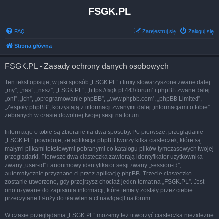
FSGK.PL
FAQ
Zarejestruj się
Zaloguj się
Strona główna
FSGK.PL - Zasady ochrony danych osobowych
Ten tekst opisuje, w jaki sposób „FSGK.PL” i firmy stowarzyszone zwane dalej
„my”, „nas”, „nasz”, „FSGK.PL”, „https://fsgk.pl:443/forum” i phpBB zwane dalej
„oni”, „ich”, „oprogramowanie phpBB”, „www.phpbb.com”, „phpBB Limited”,
„Zespoły phpBB”, korzystają z informacji zwanymi dalej „informacjami o tobie”
zebranych w czasie dowolnej twojej sesji na forum.
Informacje o tobie są zbierane na dwa sposoby. Po pierwsze, przeglądanie
„FSGK.PL” powoduje, że aplikacja phpBB tworzy kilka ciasteczek, które są
małymi plikami tekstowymi pobranymi do katalogu plików tymczasowych twojej
przeglądarki. Pierwsze dwa ciasteczka zawierają identyfikator użytkownika
zwany „user-id” i anonimowy identyfikator sesji zwany „session-id”,
automatycznie przyznane ci przez aplikację phpBB. Trzecie ciasteczko
zostanie utworzone, gdy przejrzysz chociaż jeden temat na „FSGK.PL”. Jest
ono używane do zapisania informacji, które tematy zostały przez ciebie
przeczytane i służy do ułatwienia ci nawigacji na forum.
W czasie przeglądania „FSGK.PL” możemy też utworzyć ciasteczka niezależne