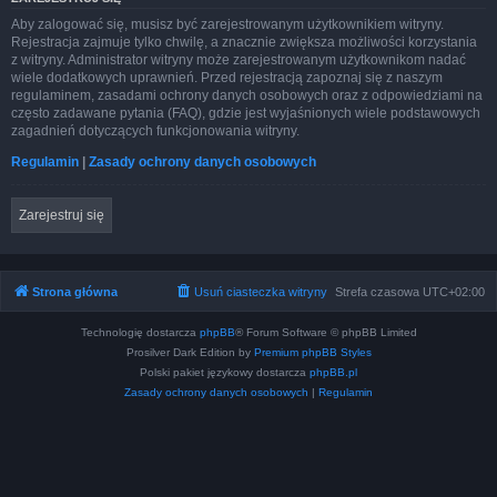
Aby zalogować się, musisz być zarejestrowanym użytkownikiem witryny.
Rejestracja zajmuje tylko chwilę, a znacznie zwiększa możliwości korzystania
z witryny. Administrator witryny może zarejestrowanym użytkownikom nadać
wiele dodatkowych uprawnień. Przed rejestracją zapoznaj się z naszym
regulaminem, zasadami ochrony danych osobowych oraz z odpowiedziami na
często zadawane pytania (FAQ), gdzie jest wyjaśnionych wiele podstawowych
zagadnień dotyczących funkcjonowania witryny.
Regulamin
|
Zasady ochrony danych osobowych
Zarejestruj się
Strona główna
Usuń ciasteczka witryny
Strefa czasowa
UTC+02:00
Technologię dostarcza
phpBB
® Forum Software © phpBB Limited
Prosilver Dark Edition by
Premium phpBB Styles
Polski pakiet językowy dostarcza
phpBB.pl
Zasady ochrony danych osobowych
|
Regulamin