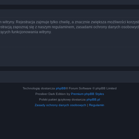
itryny. Rejestracja zajmuje tylko chwilę, a znacznie zwiększa możliwości korzyst
stracją zapoznaj się z naszym regulaminem, zasadami ochrony danych osobowych
ących funkcjonowania witryny.
Technologię dostarcza
phpBB
® Forum Software © phpBB Limited
Prosilver Dark Edition by
Premium phpBB Styles
Polski pakiet językowy dostarcza
phpBB.pl
Zasady ochrony danych osobowych
|
Regulamin