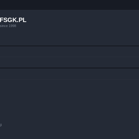
FSGK.PL
since 1998
ji