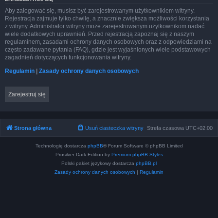
Aby zalogować się, musisz być zarejestrowanym użytkownikiem witryny.
Rejestracja zajmuje tylko chwilę, a znacznie zwiększa możliwości korzystania
z witryny. Administrator witryny może zarejestrowanym użytkownikom nadać
wiele dodatkowych uprawnień. Przed rejestracją zapoznaj się z naszym
regulaminem, zasadami ochrony danych osobowych oraz z odpowiedziami na
często zadawane pytania (FAQ), gdzie jest wyjaśnionych wiele podstawowych
zagadnień dotyczących funkcjonowania witryny.
Regulamin
|
Zasady ochrony danych osobowych
Zarejestruj się
Strona główna
Usuń ciasteczka witryny
Strefa czasowa
UTC+02:00
Technologię dostarcza
phpBB
® Forum Software © phpBB Limited
Prosilver Dark Edition by
Premium phpBB Styles
Polski pakiet językowy dostarcza
phpBB.pl
Zasady ochrony danych osobowych
|
Regulamin