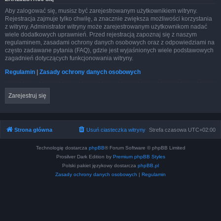
Aby zalogować się, musisz być zarejestrowanym użytkownikiem witryny.
Rejestracja zajmuje tylko chwilę, a znacznie zwiększa możliwości korzystania
z witryny. Administrator witryny może zarejestrowanym użytkownikom nadać
wiele dodatkowych uprawnień. Przed rejestracją zapoznaj się z naszym
regulaminem, zasadami ochrony danych osobowych oraz z odpowiedziami na
często zadawane pytania (FAQ), gdzie jest wyjaśnionych wiele podstawowych
zagadnień dotyczących funkcjonowania witryny.
Regulamin
|
Zasady ochrony danych osobowych
Zarejestruj się
Strona główna
Usuń ciasteczka witryny
Strefa czasowa
UTC+02:00
Technologię dostarcza
phpBB
® Forum Software © phpBB Limited
Prosilver Dark Edition by
Premium phpBB Styles
Polski pakiet językowy dostarcza
phpBB.pl
Zasady ochrony danych osobowych
|
Regulamin