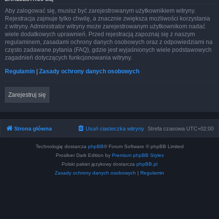
Aby zalogować się, musisz być zarejestrowanym użytkownikiem witryny.
Rejestracja zajmuje tylko chwilę, a znacznie zwiększa możliwości korzystania
z witryny. Administrator witryny może zarejestrowanym użytkownikom nadać
wiele dodatkowych uprawnień. Przed rejestracją zapoznaj się z naszym
regulaminem, zasadami ochrony danych osobowych oraz z odpowiedziami na
często zadawane pytania (FAQ), gdzie jest wyjaśnionych wiele podstawowych
zagadnień dotyczących funkcjonowania witryny.
Regulamin
|
Zasady ochrony danych osobowych
Zarejestruj się
Strona główna
Usuń ciasteczka witryny
Strefa czasowa
UTC+02:00
Technologię dostarcza
phpBB
® Forum Software © phpBB Limited
Prosilver Dark Edition by
Premium phpBB Styles
Polski pakiet językowy dostarcza
phpBB.pl
Zasady ochrony danych osobowych
|
Regulamin