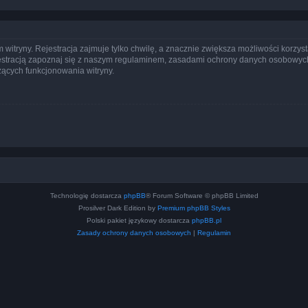
itryny. Rejestracja zajmuje tylko chwilę, a znacznie zwiększa możliwości korzyst
stracją zapoznaj się z naszym regulaminem, zasadami ochrony danych osobowych
ących funkcjonowania witryny.
Technologię dostarcza
phpBB
® Forum Software © phpBB Limited
Prosilver Dark Edition by
Premium phpBB Styles
Polski pakiet językowy dostarcza
phpBB.pl
Zasady ochrony danych osobowych
|
Regulamin