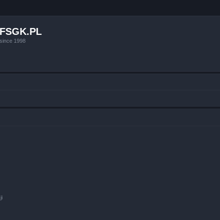
FSGK.PL
since 1998
ji