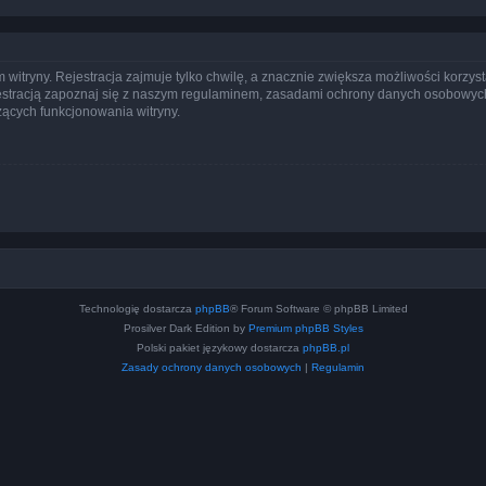
itryny. Rejestracja zajmuje tylko chwilę, a znacznie zwiększa możliwości korzyst
stracją zapoznaj się z naszym regulaminem, zasadami ochrony danych osobowych
ących funkcjonowania witryny.
Technologię dostarcza
phpBB
® Forum Software © phpBB Limited
Prosilver Dark Edition by
Premium phpBB Styles
Polski pakiet językowy dostarcza
phpBB.pl
Zasady ochrony danych osobowych
|
Regulamin