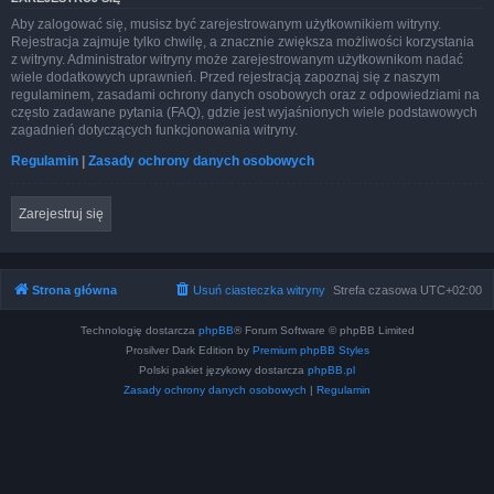
Aby zalogować się, musisz być zarejestrowanym użytkownikiem witryny.
Rejestracja zajmuje tylko chwilę, a znacznie zwiększa możliwości korzystania
z witryny. Administrator witryny może zarejestrowanym użytkownikom nadać
wiele dodatkowych uprawnień. Przed rejestracją zapoznaj się z naszym
regulaminem, zasadami ochrony danych osobowych oraz z odpowiedziami na
często zadawane pytania (FAQ), gdzie jest wyjaśnionych wiele podstawowych
zagadnień dotyczących funkcjonowania witryny.
Regulamin
|
Zasady ochrony danych osobowych
Zarejestruj się
Strona główna
Usuń ciasteczka witryny
Strefa czasowa
UTC+02:00
Technologię dostarcza
phpBB
® Forum Software © phpBB Limited
Prosilver Dark Edition by
Premium phpBB Styles
Polski pakiet językowy dostarcza
phpBB.pl
Zasady ochrony danych osobowych
|
Regulamin