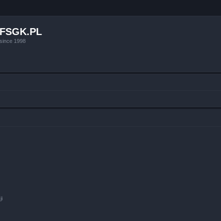
FSGK.PL
since 1998
ji