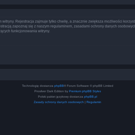
itryny. Rejestracja zajmuje tylko chwilę, a znacznie zwiększa możliwości korzyst
stracją zapoznaj się z naszym regulaminem, zasadami ochrony danych osobowych
ących funkcjonowania witryny.
Technologię dostarcza
phpBB
® Forum Software © phpBB Limited
Prosilver Dark Edition by
Premium phpBB Styles
Polski pakiet językowy dostarcza
phpBB.pl
Zasady ochrony danych osobowych
|
Regulamin