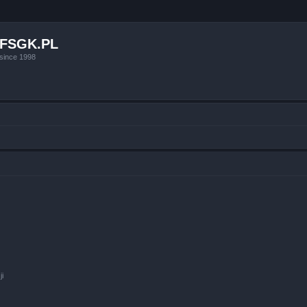
FSGK.PL
since 1998
ji