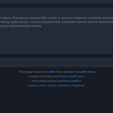
itryny. Rejestracja zajmuje tylko chwilę, a znacznie zwiększa możliwości korzyst
stracją zapoznaj się z naszym regulaminem, zasadami ochrony danych osobowych
ących funkcjonowania witryny.
Technologię dostarcza
phpBB
® Forum Software © phpBB Limited
Prosilver Dark Edition by
Premium phpBB Styles
Polski pakiet językowy dostarcza
phpBB.pl
Zasady ochrony danych osobowych
|
Regulamin