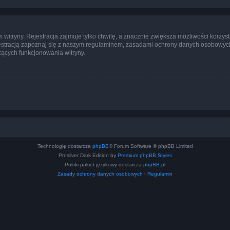
itryny. Rejestracja zajmuje tylko chwilę, a znacznie zwiększa możliwości korzyst
stracją zapoznaj się z naszym regulaminem, zasadami ochrony danych osobowych
ących funkcjonowania witryny.
Technologię dostarcza
phpBB
® Forum Software © phpBB Limited
Prosilver Dark Edition by
Premium phpBB Styles
Polski pakiet językowy dostarcza
phpBB.pl
Zasady ochrony danych osobowych
|
Regulamin