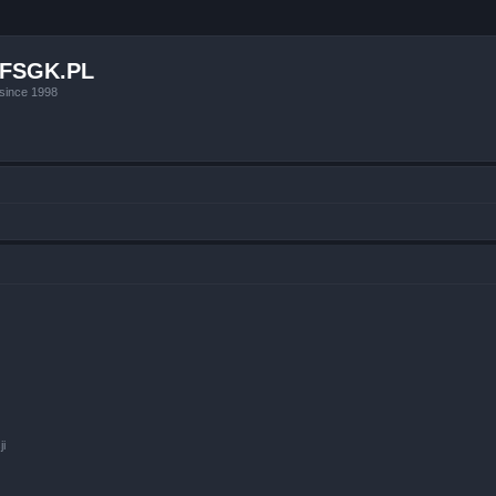
FSGK.PL
since 1998
ji