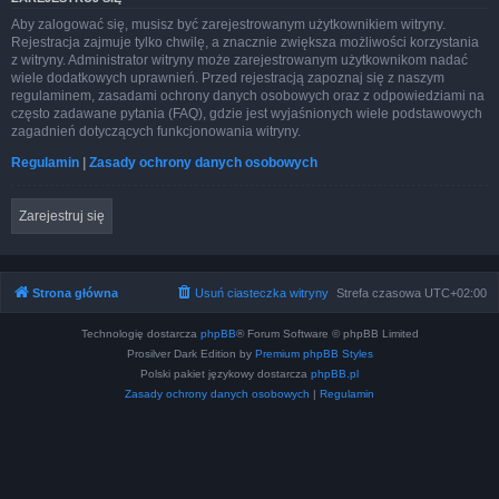
Aby zalogować się, musisz być zarejestrowanym użytkownikiem witryny.
Rejestracja zajmuje tylko chwilę, a znacznie zwiększa możliwości korzystania
z witryny. Administrator witryny może zarejestrowanym użytkownikom nadać
wiele dodatkowych uprawnień. Przed rejestracją zapoznaj się z naszym
regulaminem, zasadami ochrony danych osobowych oraz z odpowiedziami na
często zadawane pytania (FAQ), gdzie jest wyjaśnionych wiele podstawowych
zagadnień dotyczących funkcjonowania witryny.
Regulamin
|
Zasady ochrony danych osobowych
Zarejestruj się
Strona główna
Usuń ciasteczka witryny
Strefa czasowa
UTC+02:00
Technologię dostarcza
phpBB
® Forum Software © phpBB Limited
Prosilver Dark Edition by
Premium phpBB Styles
Polski pakiet językowy dostarcza
phpBB.pl
Zasady ochrony danych osobowych
|
Regulamin