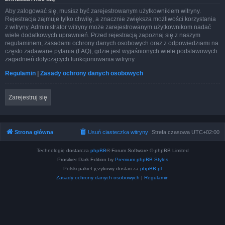
Aby zalogować się, musisz być zarejestrowanym użytkownikiem witryny.
Rejestracja zajmuje tylko chwilę, a znacznie zwiększa możliwości korzystania
z witryny. Administrator witryny może zarejestrowanym użytkownikom nadać
wiele dodatkowych uprawnień. Przed rejestracją zapoznaj się z naszym
regulaminem, zasadami ochrony danych osobowych oraz z odpowiedziami na
często zadawane pytania (FAQ), gdzie jest wyjaśnionych wiele podstawowych
zagadnień dotyczących funkcjonowania witryny.
Regulamin
|
Zasady ochrony danych osobowych
Zarejestruj się
Strona główna
Usuń ciasteczka witryny
Strefa czasowa
UTC+02:00
Technologię dostarcza
phpBB
® Forum Software © phpBB Limited
Prosilver Dark Edition by
Premium phpBB Styles
Polski pakiet językowy dostarcza
phpBB.pl
Zasady ochrony danych osobowych
|
Regulamin