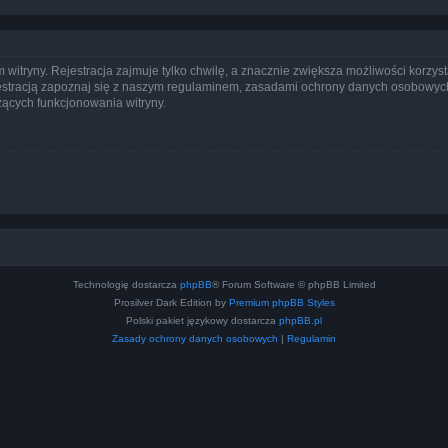
itryny. Rejestracja zajmuje tylko chwilę, a znacznie zwiększa możliwości korzyst
stracją zapoznaj się z naszym regulaminem, zasadami ochrony danych osobowych
ących funkcjonowania witryny.
Technologię dostarcza
phpBB
® Forum Software © phpBB Limited
Prosilver Dark Edition by
Premium phpBB Styles
Polski pakiet językowy dostarcza
phpBB.pl
Zasady ochrony danych osobowych
|
Regulamin