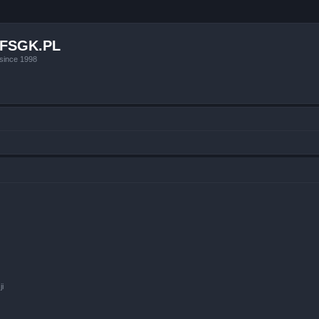
FSGK.PL
since 1998
ji