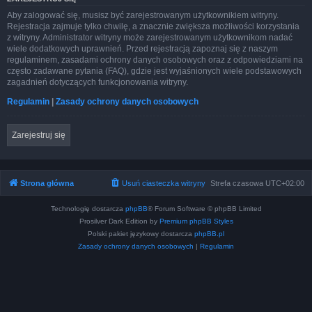
Aby zalogować się, musisz być zarejestrowanym użytkownikiem witryny.
Rejestracja zajmuje tylko chwilę, a znacznie zwiększa możliwości korzystania
z witryny. Administrator witryny może zarejestrowanym użytkownikom nadać
wiele dodatkowych uprawnień. Przed rejestracją zapoznaj się z naszym
regulaminem, zasadami ochrony danych osobowych oraz z odpowiedziami na
często zadawane pytania (FAQ), gdzie jest wyjaśnionych wiele podstawowych
zagadnień dotyczących funkcjonowania witryny.
Regulamin
|
Zasady ochrony danych osobowych
Zarejestruj się
Strona główna
Usuń ciasteczka witryny
Strefa czasowa
UTC+02:00
Technologię dostarcza
phpBB
® Forum Software © phpBB Limited
Prosilver Dark Edition by
Premium phpBB Styles
Polski pakiet językowy dostarcza
phpBB.pl
Zasady ochrony danych osobowych
|
Regulamin