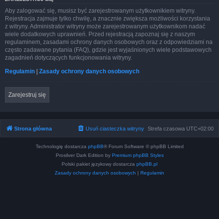
Aby zalogować się, musisz być zarejestrowanym użytkownikiem witryny.
Rejestracja zajmuje tylko chwilę, a znacznie zwiększa możliwości korzystania
z witryny. Administrator witryny może zarejestrowanym użytkownikom nadać
wiele dodatkowych uprawnień. Przed rejestracją zapoznaj się z naszym
regulaminem, zasadami ochrony danych osobowych oraz z odpowiedziami na
często zadawane pytania (FAQ), gdzie jest wyjaśnionych wiele podstawowych
zagadnień dotyczących funkcjonowania witryny.
Regulamin
|
Zasady ochrony danych osobowych
Zarejestruj się
Strona główna
Usuń ciasteczka witryny
Strefa czasowa
UTC+02:00
Technologię dostarcza
phpBB
® Forum Software © phpBB Limited
Prosilver Dark Edition by
Premium phpBB Styles
Polski pakiet językowy dostarcza
phpBB.pl
Zasady ochrony danych osobowych
|
Regulamin