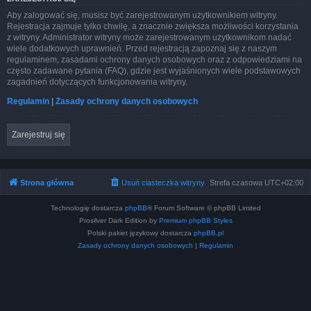
Aby zalogować się, musisz być zarejestrowanym użytkownikiem witryny.
Rejestracja zajmuje tylko chwilę, a znacznie zwiększa możliwości korzystania
z witryny. Administrator witryny może zarejestrowanym użytkownikom nadać
wiele dodatkowych uprawnień. Przed rejestracją zapoznaj się z naszym
regulaminem, zasadami ochrony danych osobowych oraz z odpowiedziami na
często zadawane pytania (FAQ), gdzie jest wyjaśnionych wiele podstawowych
zagadnień dotyczących funkcjonowania witryny.
Regulamin
|
Zasady ochrony danych osobowych
Zarejestruj się
Strona główna
Usuń ciasteczka witryny
Strefa czasowa
UTC+02:00
Technologię dostarcza
phpBB
® Forum Software © phpBB Limited
Prosilver Dark Edition by
Premium phpBB Styles
Polski pakiet językowy dostarcza
phpBB.pl
Zasady ochrony danych osobowych
|
Regulamin