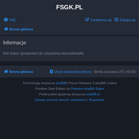
FSGK.PL
FAQ
Zarejestruj się
Zaloguj się
Strona główna
Informacje
Nie masz uprawnień do używania wyszukiwarki.
Strona główna
Usuń ciasteczka witryny
Strefa czasowa
UTC+02:00
Technologię dostarcza
phpBB
® Forum Software © phpBB Limited
Prosilver Dark Edition by
Premium phpBB Styles
Polski pakiet językowy dostarcza
phpBB.pl
Zasady ochrony danych osobowych
|
Regulamin