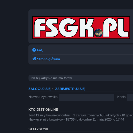
FAQ
Strona główna
Na tej witrynie nie ma forów.
ZALOGUJ SIĘ
•
ZAREJESTRUJ SIĘ
Nazwa użytkownika:
Hasło:
KTO JEST ONLINE
Jest
12
użytkowników online :: 2 zarejestrowanych, 0 ukrytych i 10 gośc
Najwięcej użytkowników (
15736
) było online 11 maja 2025, o 17:44
STATYSTYKI