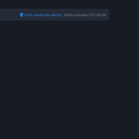
Usuń ciasteczka witryny
Strefa czasowa
UTC+02:00