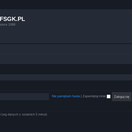
FSGK.PL
since 1998
Nie pamiętam hasła
|
Zapamiętaj mnie
i (wg danych z ostatnich 5 minut)