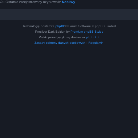
60
• Ostatnio zarejestrowany użytkownik:
Nobliwy
Technologię dostarcza
phpBB
® Forum Software © phpBB Limited
Prosilver Dark Edition by
Premium phpBB Styles
Polski pakiet językowy dostarcza
phpBB.pl
Zasady ochrony danych osobowych
|
Regulamin