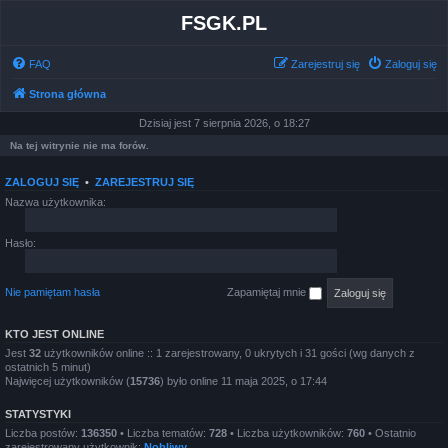
FSGK.PL
FAQ
Zarejestruj się
Zaloguj się
Strona główna
Dzisiaj jest 7 sierpnia 2026, o 18:27
Na tej witrynie nie ma forów.
ZALOGUJ SIĘ
•
ZAREJESTRUJ SIĘ
Nazwa użytkownika:
Hasło:
Nie pamiętam hasła
Zapamiętaj mnie
KTO JEST ONLINE
Jest
32
użytkowników online :: 1 zarejestrowany, 0 ukrytych i 31 gości (wg danych z
ostatnich 5 minut)
Najwięcej użytkowników (
15736
) było online 11 maja 2025, o 17:44
STATYSTYKI
Liczba postów:
136350
• Liczba tematów:
728
• Liczba użytkowników:
760
• Ostatnio
zarejestrowany użytkownik:
Nobliwy