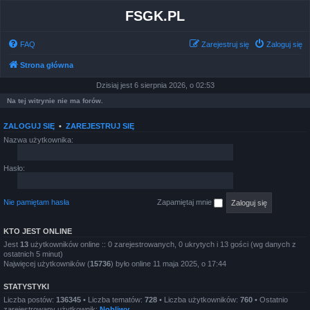
FSGK.PL
FAQ
Zarejestruj się
Zaloguj się
Strona główna
Dzisiaj jest 6 sierpnia 2026, o 02:53
Na tej witrynie nie ma forów.
ZALOGUJ SIĘ
•
ZAREJESTRUJ SIĘ
Nazwa użytkownika:
Hasło:
Nie pamiętam hasła
Zapamiętaj mnie
KTO JEST ONLINE
Jest
13
użytkowników online :: 0 zarejestrowanych, 0 ukrytych i 13 gości (wg danych z
ostatnich 5 minut)
Najwięcej użytkowników (
15736
) było online 11 maja 2025, o 17:44
STATYSTYKI
Liczba postów:
136345
• Liczba tematów:
728
• Liczba użytkowników:
760
• Ostatnio
zarejestrowany użytkownik:
Nobliwy