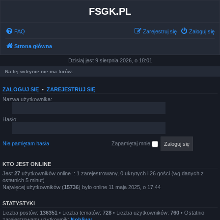
FSGK.PL
FAQ
Zarejestruj się
Zaloguj się
Strona główna
Dzisiaj jest 9 sierpnia 2026, o 18:01
Na tej witrynie nie ma forów.
ZALOGUJ SIĘ
•
ZAREJESTRUJ SIĘ
Nazwa użytkownika:
Hasło:
Nie pamiętam hasła
Zapamiętaj mnie
KTO JEST ONLINE
Jest
27
użytkowników online :: 1 zarejestrowany, 0 ukrytych i 26 gości (wg danych z
ostatnich 5 minut)
Najwięcej użytkowników (
15736
) było online 11 maja 2025, o 17:44
STATYSTYKI
Liczba postów:
136351
• Liczba tematów:
728
• Liczba użytkowników:
760
• Ostatnio
zarejestrowany użytkownik:
Nobliwy