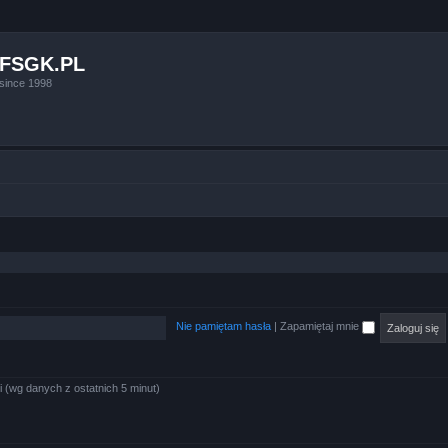
FSGK.PL
since 1998
Nie pamiętam hasła
|
Zapamiętaj mnie
i (wg danych z ostatnich 5 minut)