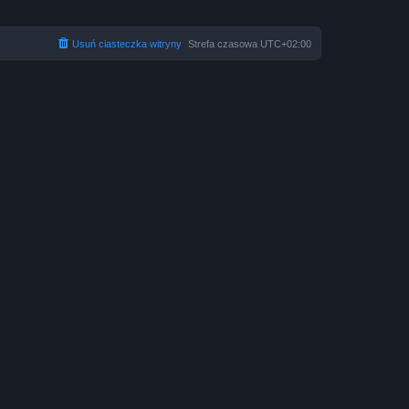
Usuń ciasteczka witryny
Strefa czasowa
UTC+02:00