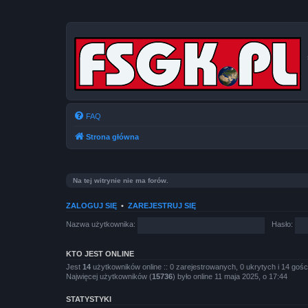
FAQ
Strona główna
Na tej witrynie nie ma forów.
ZALOGUJ SIĘ
•
ZAREJESTRUJ SIĘ
Nazwa użytkownika:
Hasło:
KTO JEST ONLINE
Jest
14
użytkowników online :: 0 zarejestrowanych, 0 ukrytych i 14 gośc
Najwięcej użytkowników (
15736
) było online 11 maja 2025, o 17:44
STATYSTYKI