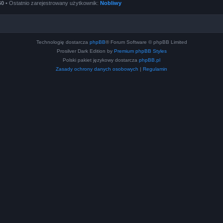
60
• Ostatnio zarejestrowany użytkownik:
Nobliwy
Technologię dostarcza
phpBB
® Forum Software © phpBB Limited
Prosilver Dark Edition by
Premium phpBB Styles
Polski pakiet językowy dostarcza
phpBB.pl
Zasady ochrony danych osobowych
|
Regulamin