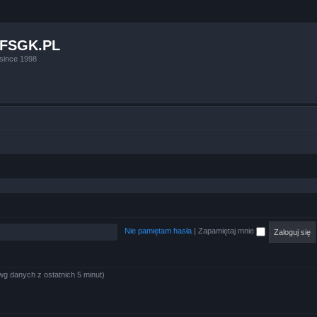
FSGK.PL
since 1998
Nie pamiętam hasła
|
Zapamiętaj mnie
wg danych z ostatnich 5 minut)