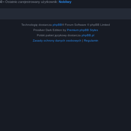
60
• Ostatnio zarejestrowany użytkownik:
Nobliwy
Technologię dostarcza
phpBB
® Forum Software © phpBB Limited
Prosilver Dark Edition by
Premium phpBB Styles
Polski pakiet językowy dostarcza
phpBB.pl
Zasady ochrony danych osobowych
|
Regulamin