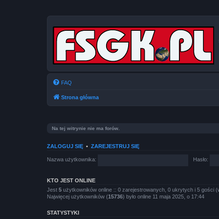
FAQ
Strona główna
Na tej witrynie nie ma forów.
ZALOGUJ SIĘ
•
ZAREJESTRUJ SIĘ
Nazwa użytkownika:
Hasło:
KTO JEST ONLINE
Jest
5
użytkowników online :: 0 zarejestrowanych, 0 ukrytych i 5 gości (
Najwięcej użytkowników (
15736
) było online 11 maja 2025, o 17:44
STATYSTYKI