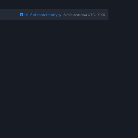
Usuń ciasteczka witryny
Strefa czasowa
UTC+02:00