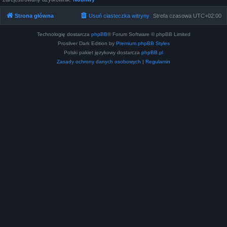
Strona główna
Usuń ciasteczka witryny
Strefa czasowa
UTC+02:00
Technologię dostarcza
phpBB
® Forum Software © phpBB Limited
Prosilver Dark Edition by
Premium phpBB Styles
Polski pakiet językowy dostarcza
phpBB.pl
Zasady ochrony danych osobowych
|
Regulamin