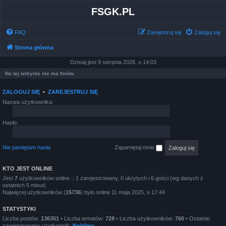
FSGK.PL
FAQ
Zarejestruj się
Zaloguj się
Strona główna
Dzisiaj jest 9 sierpnia 2026, o 14:03
Na tej witrynie nie ma forów.
ZALOGUJ SIĘ
•
ZAREJESTRUJ SIĘ
Nazwa użytkownika:
Hasło:
Nie pamiętam hasła
Zapamiętaj mnie
KTO JEST ONLINE
Jest
7
użytkowników online :: 1 zarejestrowany, 0 ukrytych i 6 gości (wg danych z
ostatnich 5 minut)
Najwięcej użytkowników (
15736
) było online 11 maja 2025, o 17:44
STATYSTYKI
Liczba postów:
136351
• Liczba tematów:
728
• Liczba użytkowników:
760
• Ostatnio
zarejestrowany użytkownik:
Nobliwy