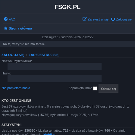
FSGK.PL
FAQ
Zarejestruj się
Zaloguj się
Strona główna
Dzisiaj jest 7 sierpnia 2026, o 02:22
Na tej witrynie nie ma forów.
ZALOGUJ SIĘ
•
ZAREJESTRUJ SIĘ
Nazwa użytkownika:
Hasło:
Nie pamiętam hasła
Zapamiętaj mnie
KTO JEST ONLINE
Jest
37
użytkowników online :: 0 zarejestrowanych, 0 ukrytych i 37 gości (wg danych z
ostatnich 5 minut)
Najwięcej użytkowników (
15736
) było online 11 maja 2025, o 17:44
STATYSTYKI
Liczba postów:
136350
• Liczba tematów:
728
• Liczba użytkowników:
760
• Ostatnio
zarejestrowany użytkownik:
Nobliwy