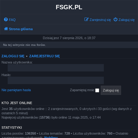
FSGK.PL
FAQ
Zarejestruj się
Zaloguj się
Strona główna
Dzisiaj jest 7 sierpnia 2026, o 18:37
Na tej witrynie nie ma forów.
ZALOGUJ SIĘ
•
ZAREJESTRUJ SIĘ
Nazwa użytkownika:
Hasło:
Nie pamiętam hasła
Zapamiętaj mnie
KTO JEST ONLINE
Jest
35
użytkowników online :: 2 zarejestrowanych, 0 ukrytych i 33 gości (wg danych z
ostatnich 5 minut)
Najwięcej użytkowników (
15736
) było online 11 maja 2025, o 17:44
STATYSTYKI
Liczba postów:
136350
• Liczba tematów:
728
• Liczba użytkowników:
760
• Ostatnio
zarejestrowany użytkownik:
Nobliwy