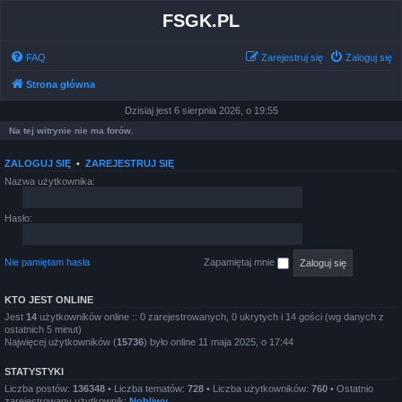
FSGK.PL
FAQ
Zarejestruj się
Zaloguj się
Strona główna
Dzisiaj jest 6 sierpnia 2026, o 19:55
Na tej witrynie nie ma forów.
ZALOGUJ SIĘ
•
ZAREJESTRUJ SIĘ
Nazwa użytkownika:
Hasło:
Nie pamiętam hasła
Zapamiętaj mnie
KTO JEST ONLINE
Jest
14
użytkowników online :: 0 zarejestrowanych, 0 ukrytych i 14 gości (wg danych z
ostatnich 5 minut)
Najwięcej użytkowników (
15736
) było online 11 maja 2025, o 17:44
STATYSTYKI
Liczba postów:
136348
• Liczba tematów:
728
• Liczba użytkowników:
760
• Ostatnio
zarejestrowany użytkownik:
Nobliwy