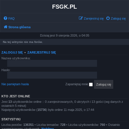
FSGK.PL
FAQ
Zarejestruj się
Zaloguj się
Strona główna
Dzisiaj jest 9 sierpnia 2026, o 04:05
Na tej witrynie nie ma forów.
ZALOGUJ SIĘ
•
ZAREJESTRUJ SIĘ
Nazwa użytkownika:
Hasło:
Nie pamiętam hasła
Zapamiętaj mnie
KTO JEST ONLINE
Jest
13
użytkowników online :: 0 zarejestrowanych, 0 ukrytych i 13 gości (wg danych z
ostatnich 5 minut)
Najwięcej użytkowników (
15736
) było online 11 maja 2025, o 17:44
STATYSTYKI
Liczba postów:
136351
• Liczba tematów:
728
• Liczba użytkowników:
760
• Ostatnio
zarejestrowany użytkownik:
Nobliwy