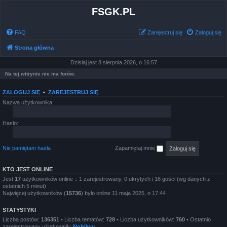
FSGK.PL
FAQ
Zarejestruj się
Zaloguj się
Strona główna
Dzisiaj jest 8 sierpnia 2026, o 16:57
Na tej witrynie nie ma forów.
ZALOGUJ SIĘ
•
ZAREJESTRUJ SIĘ
Nazwa użytkownika:
Hasło:
Nie pamiętam hasła
Zapamiętaj mnie
KTO JEST ONLINE
Jest
17
użytkowników online :: 1 zarejestrowany, 0 ukrytych i 16 gości (wg danych z
ostatnich 5 minut)
Najwięcej użytkowników (
15736
) było online 11 maja 2025, o 17:44
STATYSTYKI
Liczba postów:
136351
• Liczba tematów:
728
• Liczba użytkowników:
760
• Ostatnio
zarejestrowany użytkownik:
Nobliwy