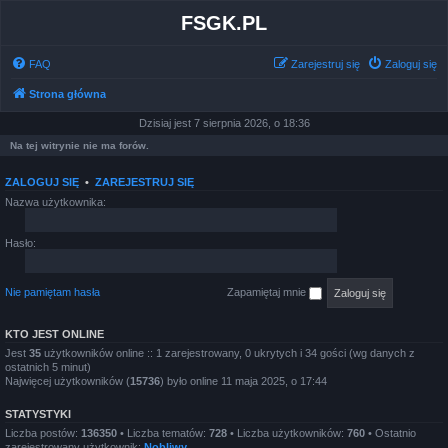
FSGK.PL
FAQ
Zarejestruj się
Zaloguj się
Strona główna
Dzisiaj jest 7 sierpnia 2026, o 18:36
Na tej witrynie nie ma forów.
ZALOGUJ SIĘ
•
ZAREJESTRUJ SIĘ
Nazwa użytkownika:
Hasło:
Nie pamiętam hasła
Zapamiętaj mnie
KTO JEST ONLINE
Jest
35
użytkowników online :: 1 zarejestrowany, 0 ukrytych i 34 gości (wg danych z
ostatnich 5 minut)
Najwięcej użytkowników (
15736
) było online 11 maja 2025, o 17:44
STATYSTYKI
Liczba postów:
136350
• Liczba tematów:
728
• Liczba użytkowników:
760
• Ostatnio
zarejestrowany użytkownik:
Nobliwy