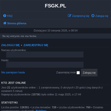
FSGK.PL
FAQ
Zarejestruj się
Zaloguj się
Strona główna
Dzisiaj jest 10 sierpnia 2026, o 08:54
Na tej witrynie nie ma forów.
ZALOGUJ SIĘ
•
ZAREJESTRUJ SIĘ
Nazwa użytkownika:
Hasło:
Nie pamiętam hasła
Zapamiętaj mnie
KTO JEST ONLINE
Jest
21
użytkowników online :: 1 zarejestrowany, 0 ukrytych i 20 gości (wg danych z
ostatnich 5 minut)
Najwięcej użytkowników (
15736
) było online 11 maja 2025, o 17:44
STATYSTYKI
Liczba postów:
136351
• Liczba tematów:
728
• Liczba użytkowników:
760
• Ostatnio
zarejestrowany użytkownik:
Nobliwy