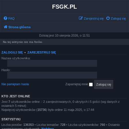
FSGK.PL
FAQ
Zarejestruj się
Zaloguj się
Strona główna
Dzisiaj jest 10 sierpnia 2026, o 11:51
Na tej witrynie nie ma forów.
ZALOGUJ SIĘ
•
ZAREJESTRUJ SIĘ
Nazwa użytkownika:
Hasło:
Nie pamiętam hasła
Zapamiętaj mnie
KTO JEST ONLINE
Jest
7
użytkowników online :: 2 zarejestrowanych, 0 ukrytych i 5 gości (wg danych z
ostatnich 5 minut)
Najwięcej użytkowników (
15736
) było online 11 maja 2025, o 17:44
STATYSTYKI
Liczba postów:
136353
• Liczba tematów:
728
• Liczba użytkowników:
760
• Ostatnio
zarejestrowany użytkownik:
Nobliwy