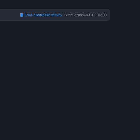
Usuń ciasteczka witryny
Strefa czasowa
UTC+02:00