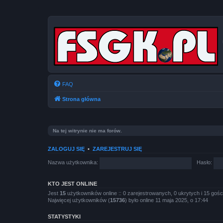
FAQ
Strona główna
Na tej witrynie nie ma forów.
ZALOGUJ SIĘ
•
ZAREJESTRUJ SIĘ
Nazwa użytkownika:
Hasło:
KTO JEST ONLINE
Jest
15
użytkowników online :: 0 zarejestrowanych, 0 ukrytych i 15 gośc
Najwięcej użytkowników (
15736
) było online 11 maja 2025, o 17:44
STATYSTYKI