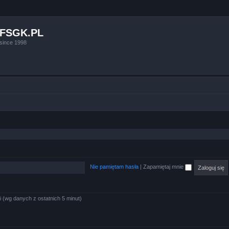
FSGK.PL
since 1998
Nie pamiętam hasła
|
Zapamiętaj mnie
i (wg danych z ostatnich 5 minut)