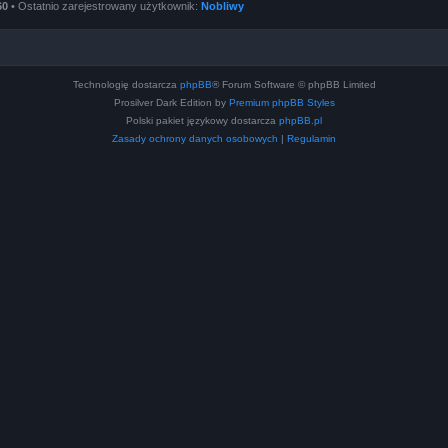
60
• Ostatnio zarejestrowany użytkownik:
Nobliwy
Technologię dostarcza
phpBB
® Forum Software © phpBB Limited
Prosilver Dark Edition by
Premium phpBB Styles
Polski pakiet językowy dostarcza
phpBB.pl
Zasady ochrony danych osobowych
|
Regulamin