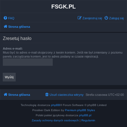
FSGK.PL
FAQ
Zarejestruj się
Zaloguj się
Strona główna
Zresetuj hasło
Adres e-mail:
Musi być to adres e-mail skojarzony z twoim kontem. Jeśli nie był zmieniany z poziomu
panelu zarządzania kontem, jest to adres podany w czasie rejestracji.
Strona główna
Usuń ciasteczka witryny
Strefa czasowa
UTC+02:00
Technologię dostarcza
phpBB
® Forum Software © phpBB Limited
Prosilver Dark Edition by
Premium phpBB Styles
Polski pakiet językowy dostarcza
phpBB.pl
Zasady ochrony danych osobowych
|
Regulamin