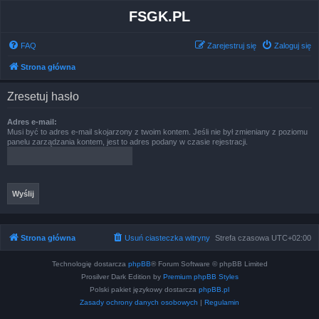
FSGK.PL
FAQ
Zarejestruj się
Zaloguj się
Strona główna
Zresetuj hasło
Adres e-mail:
Musi być to adres e-mail skojarzony z twoim kontem. Jeśli nie był zmieniany z poziomu
panelu zarządzania kontem, jest to adres podany w czasie rejestracji.
Strona główna
Usuń ciasteczka witryny
Strefa czasowa
UTC+02:00
Technologię dostarcza
phpBB
® Forum Software © phpBB Limited
Prosilver Dark Edition by
Premium phpBB Styles
Polski pakiet językowy dostarcza
phpBB.pl
Zasady ochrony danych osobowych
|
Regulamin