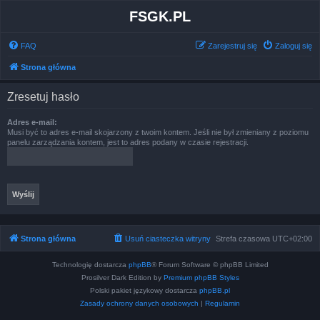
FSGK.PL
FAQ
Zarejestruj się
Zaloguj się
Strona główna
Zresetuj hasło
Adres e-mail:
Musi być to adres e-mail skojarzony z twoim kontem. Jeśli nie był zmieniany z poziomu
panelu zarządzania kontem, jest to adres podany w czasie rejestracji.
Strona główna
Usuń ciasteczka witryny
Strefa czasowa
UTC+02:00
Technologię dostarcza
phpBB
® Forum Software © phpBB Limited
Prosilver Dark Edition by
Premium phpBB Styles
Polski pakiet językowy dostarcza
phpBB.pl
Zasady ochrony danych osobowych
|
Regulamin