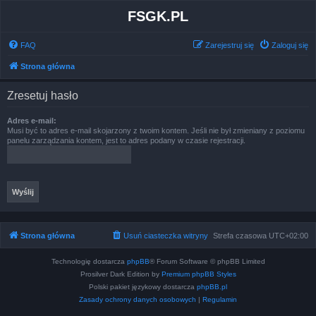
FSGK.PL
FAQ
Zarejestruj się
Zaloguj się
Strona główna
Zresetuj hasło
Adres e-mail:
Musi być to adres e-mail skojarzony z twoim kontem. Jeśli nie był zmieniany z poziomu
panelu zarządzania kontem, jest to adres podany w czasie rejestracji.
Strona główna
Usuń ciasteczka witryny
Strefa czasowa
UTC+02:00
Technologię dostarcza
phpBB
® Forum Software © phpBB Limited
Prosilver Dark Edition by
Premium phpBB Styles
Polski pakiet językowy dostarcza
phpBB.pl
Zasady ochrony danych osobowych
|
Regulamin