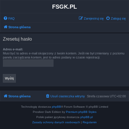
FSGK.PL
FAQ
Zarejestruj się
Zaloguj się
Strona główna
Zresetuj hasło
Adres e-mail:
Musi być to adres e-mail skojarzony z twoim kontem. Jeśli nie był zmieniany z poziomu
panelu zarządzania kontem, jest to adres podany w czasie rejestracji.
Strona główna
Usuń ciasteczka witryny
Strefa czasowa
UTC+02:00
Technologię dostarcza
phpBB
® Forum Software © phpBB Limited
Prosilver Dark Edition by
Premium phpBB Styles
Polski pakiet językowy dostarcza
phpBB.pl
Zasady ochrony danych osobowych
|
Regulamin