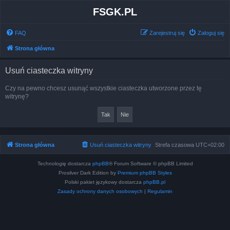
FSGK.PL
FAQ
Zarejestruj się
Zaloguj się
Strona główna
Usuń ciasteczka witryny
Czy na pewno chcesz usunąć wszystkie ciasteczka utworzone przez tę
witrynę?
Strona główna
Usuń ciasteczka witryny
Strefa czasowa
UTC+02:00
Technologię dostarcza
phpBB
® Forum Software © phpBB Limited
Prosilver Dark Edition by
Premium phpBB Styles
Polski pakiet językowy dostarcza
phpBB.pl
Zasady ochrony danych osobowych
|
Regulamin